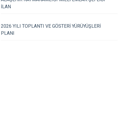
Turgutlu
İLAN
Şehzadeler
Yunusemre
26.05.2026
2026 YILI TOPLANTI VE GÖSTERİ YÜRÜYÜŞLERİ
yramı Bayramlaşma
Kurban Bayramınız 
PLANI
pıldı.