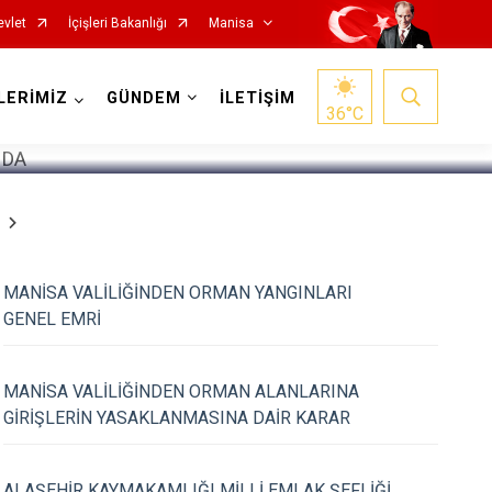
evlet
İçişleri Bakanlığı
Manisa
1
/
5
LERİMİZ
GÜNDEM
İLETİŞİM
36
°C
MANİSA VALİLİĞİNDEN ORMAN YANGINLARI
Salihli
GENEL EMRİ
Sarıgöl
Saruhanlı
MANİSA VALİLİĞİNDEN ORMAN ALANLARINA
GİRİŞLERİN YASAKLANMASINA DAİR KARAR
Selendi
Soma
ALAŞEHİR KAYMAKAMLIĞI MİLLİ EMLAK ŞEFLİĞİ