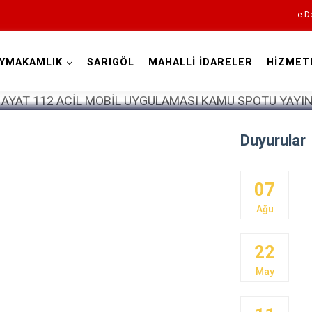
e-D
YMAKAMLIK
SARIGÖL
MAHALLİ İDARELER
HİZMET
Manisa
Duyurular
07
Ahmetli
Ağu
Akhisar
Alaşehir
22
Demirci
May
Gölmarmara