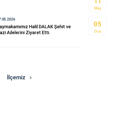
11
Gördes
May
Kırkağaç
Köprübaşı
7.05.2026
27.05.2026
05
aymakamımız Halil DALAK Şehit ve
Kurban Ba
Kula
Oca
azi Ailelerini Ziyaret Etti.
Programı Ya
İlçemiz